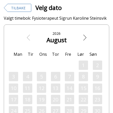
Velg dato
TILBAKE
Valgt timebok:
Fysioterapeut Sigrun Karoline Steinsvik
2026
August
Man
Tir
Ons
Tor
Fre
Lør
Søn
1
2
3
4
5
6
7
8
9
10
11
12
13
14
15
16
17
18
19
20
21
22
23
24
25
26
27
28
29
30