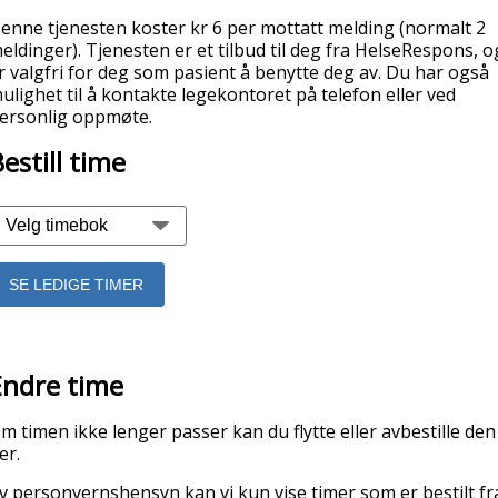
enne tjenesten koster kr 6 per mottatt melding (normalt 2
eldinger). Tjenesten er et tilbud til deg fra HelseRespons, o
r valgfri for deg som pasient å benytte deg av. Du har også
ulighet til å kontakte legekontoret på telefon eller ved
ersonlig oppmøte.
estill time
SE LEDIGE TIMER
Endre time
m timen ikke lenger passer kan du flytte eller avbestille den
er.
v personvernshensyn kan vi kun vise timer som er bestilt fr