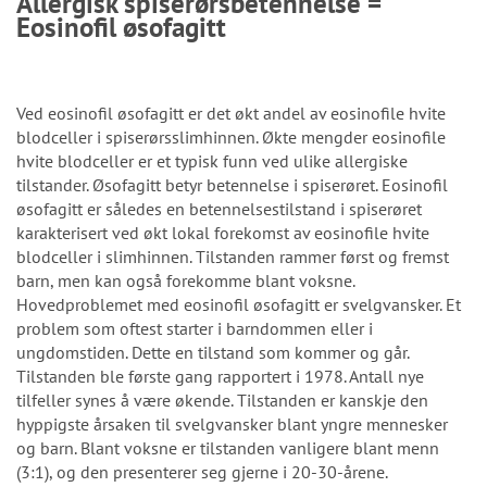
Allergisk spiserørsbetennelse =
Eosinofil øsofagitt
Ved eosinofil øsofagitt er det økt andel av eosinofile hvite
blodceller i spiserørsslimhinnen. Økte mengder eosinofile
hvite blodceller er et typisk funn ved ulike allergiske
tilstander. Øsofagitt betyr betennelse i spiserøret. Eosinofil
øsofagitt er således en betennelsestilstand i spiserøret
karakterisert ved økt lokal forekomst av eosinofile hvite
blodceller i slimhinnen. Tilstanden rammer først og fremst
barn, men kan også forekomme blant voksne.
Hovedproblemet med eosinofil øsofagitt er svelgvansker. Et
problem som oftest starter i barndommen eller i
ungdomstiden. Dette en tilstand som kommer og går.
Tilstanden ble første gang rapportert i 1978. Antall nye
tilfeller synes å være økende. Tilstanden er kanskje den
hyppigste årsaken til svelgvansker blant yngre mennesker
og barn. Blant voksne er tilstanden vanligere blant menn
(3:1), og den presenterer seg gjerne i 20-30-årene.