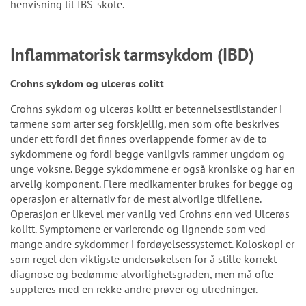
henvisning til IBS-skole.
Inflammatorisk tarmsykdom (IBD)
Crohns sykdom og ulcerøs colitt
Crohns sykdom og ulcerøs kolitt er betennelsestilstander i
tarmene som arter seg forskjellig, men som ofte beskrives
under ett fordi det finnes overlappende former av de to
sykdommene og fordi begge vanligvis rammer ungdom og
unge voksne. Begge sykdommene er også kroniske og har en
arvelig komponent. Flere medikamenter brukes for begge og
operasjon er alternativ for de mest alvorlige tilfellene.
Operasjon er likevel mer vanlig ved Crohns enn ved Ulcerøs
kolitt. Symptomene er varierende og lignende som ved
mange andre sykdommer i fordøyelsessystemet. Koloskopi er
som regel den viktigste undersøkelsen for å stille korrekt
diagnose og bedømme alvorlighetsgraden, men må ofte
suppleres med en rekke andre prøver og utredninger.