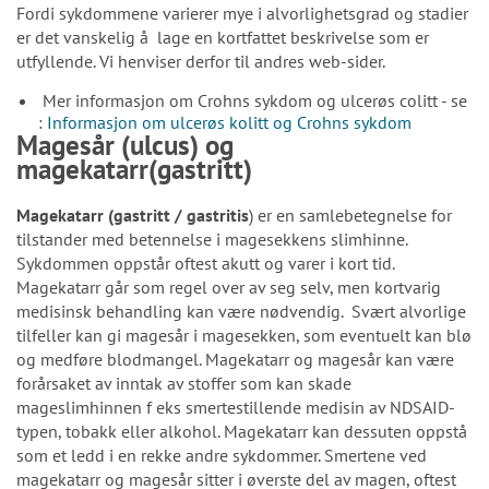
Fordi sykdommene varierer mye i alvorlighetsgrad og stadier
er det vanskelig å lage en kortfattet beskrivelse som er
utfyllende. Vi henviser derfor til andres web-sider.
Mer informasjon om Crohns sykdom og ulcerøs colitt - se
:
Informasjon om ulcerøs kolitt og Crohns sykdom
Magesår (ulcus) og
magekatarr(gastritt)
Magekatarr (gastritt / gastritis
) er en samlebetegnelse for
tilstander med betennelse i magesekkens slimhinne.
Sykdommen oppstår oftest akutt og varer i kort tid.
Magekatarr går som regel over av seg selv, men kortvarig
medisinsk behandling kan være nødvendig. Svært alvorlige
tilfeller kan gi magesår i magesekken, som eventuelt kan blø
og medføre blodmangel. Magekatarr og magesår kan være
forårsaket av inntak av stoffer som kan skade
mageslimhinnen f eks smertestillende medisin av NDSAID-
typen, tobakk eller alkohol. Magekatarr kan dessuten oppstå
som et ledd i en rekke andre sykdommer. Smertene ved
magekatarr og magesår sitter i øverste del av magen, oftest