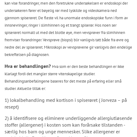
kan vise forandringer, men den foretrukne undersøkelsen er endoskopi der
undersøkeren fører et bøyelig rør med lyskilde og videokamera ned
gjennom spiserøret. De fleste vil ha unormale endoskopiske funn i form av
innsnevringer, ringer i slimhinnen og et trangt spiserør. Hos noen ser
spiserøret normalt ut med det blotte øye, men vevsprøver fra slimhinnen
fremviser forandringer. Vevsprøve (biopsi) blir vanligvis tatt både fra øvre og
nedre del av spiserøret. Mikroskopi av vevsprøvene gir vanligvis den endelige
bekreftelsen på diagnosen.
Hva er behandlingen?
Hva som er den beste behandlingen er ikke
klarlagt fordi det mangler større vitenskapelige studier.
Behandlingsanbefalingene baseres for det meste på erfaring eller små
studier. Aktuelle tiltak er:
1) lokalbehandling med kortison i spiserøret ( Jorveza – på
resept)
2) å identifisere og eliminere underliggende allergiutløsende
stoffer (allergener) i kosten som kan forårsake tilstanden -
særlig hos barn og unge mennesker. Slike allergener er