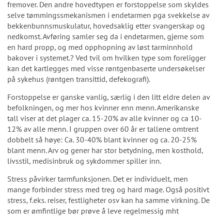
fremover. Den andre hovedtypen er forstoppelse som skyldes
selve tømmingssmekanismen i endetarmen pga svekkelse av
bekkenbunnsmuskulatur, hovedsaklig etter svangerskap og
nedkomst. Avføring samler seg da i endetarmen, gjerne som
en hard propp, og med opphopning av løst tarminnhold
bakover i systemet.? Ved tvil om hvilken type som foreligger
kan det kartlegges med visse røntgenbaserte undersøkelser
på sykehus (røntgen transittid, defekografi).
Forstoppelse er ganske vanlig, særlig i den litt eldre delen av
befolkningen, og mer hos kvinner enn menn. Amerikanske
tall viser at det plager ca. 15-20% av alle kvinner og ca 10-
12% av alle menn. I gruppen over 60 år er tallene omtrent
dobbelt så høye: Ca. 30-40% blant kvinner og ca. 20-25%
blant menn. Arv og gener har stor betydning, men kosthold,
livsstil, medisinbruk og sykdommer spiller inn.
Stress påvirker tarmfunksjonen. Det er individuelt, men
mange forbinder stress med treg og hard mage. Også positivt
stress, f.eks. reiser, festligheter osv kan ha samme virkning. De
som er ømfintlige bør prøve å leve regelmessig mht