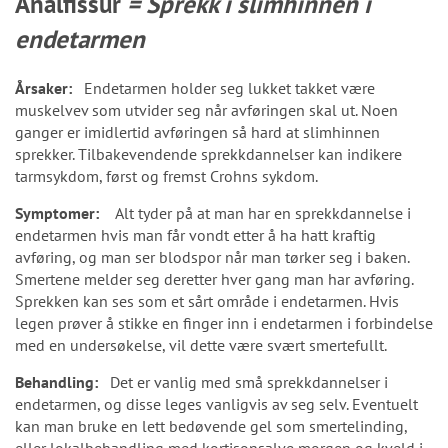
Analfissur
= Sprekk i slimhinnen i
endetarmen
Årsaker:
Endetarmen holder seg lukket takket være
muskelvev som utvider seg når avføringen skal ut. Noen
ganger er imidlertid avføringen så hard at slimhinnen
sprekker. Tilbakevendende sprekkdannelser kan indikere
tarmsykdom, først og fremst Crohns sykdom.
Symptomer:
Alt tyder på at man har en sprekkdannelse i
endetarmen hvis man får vondt etter å ha hatt kraftig
avføring, og man ser blodspor når man tørker seg i baken.
Smertene melder seg deretter hver gang man har avføring.
Sprekken kan ses som et sårt område i endetarmen. Hvis
legen prøver å stikke en finger inn i endetarmen i forbindelse
med en undersøkelse, vil dette være svært smertefullt.
Behandling:
Det er vanlig med små sprekkdannelser i
endetarmen, og disse leges vanligvis av seg selv. Eventuelt
kan man bruke en lett bedøvende gel som smertelinding,