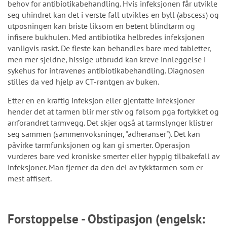
behov for antibiotikabehandling. Hvis infeksjonen får utvikle
seg uhindret kan det i verste fall utvikles en byll (abscess) og
utposningen kan briste liksom en betent blindtarm og
infisere bukhulen. Med antibiotika helbredes infeksjonen
vanligvis raskt. De fleste kan behandles bare med tabletter,
men mer sjeldne, hissige utbrudd kan kreve innleggelse i
sykehus for intravenøs antibiotikabehandling. Diagnosen
stilles da ved hjelp av CT-røntgen av buken.
Etter en en kraftig infeksjon eller gjentatte infeksjoner
hender det at tarmen blir mer stiv og følsom pga fortykket og
arrforandret tarmvegg. Det skjer også at tarmslynger klistrer
seg sammen (sammenvoksninger, "adheranser"). Det kan
påvirke tarmfunksjonen og kan gi smerter. Operasjon
vurderes bare ved kroniske smerter eller hyppig tilbakefall av
infeksjoner. Man fjerner da den del av tykktarmen som er
mest affisert.
Forstoppelse -
Obstipasjon (engelsk: