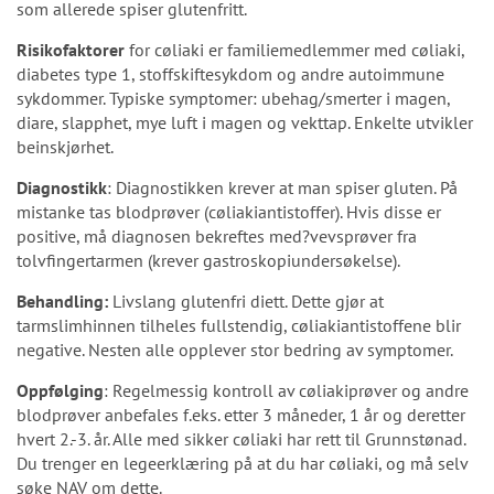
som allerede spiser glutenfritt.
Risikofaktorer
for cøliaki er familiemedlemmer med cøliaki,
diabetes type 1, stoffskiftesykdom og andre autoimmune
sykdommer. Typiske symptomer: ubehag/smerter i magen,
diare, slapphet, mye luft i magen og vekttap. Enkelte utvikler
beinskjørhet.
Diagnostikk
: Diagnostikken krever at man spiser gluten. På
mistanke tas blodprøver (cøliakiantistoffer). Hvis disse er
positive, må diagnosen bekreftes med?vevsprøver fra
tolvfingertarmen (krever gastroskopiundersøkelse).
Behandling:
Livslang glutenfri diett. Dette gjør at
tarmslimhinnen tilheles fullstendig, cøliakiantistoffene blir
negative. Nesten alle opplever stor bedring av symptomer.
Oppfølging
: Regelmessig kontroll av cøliakiprøver og andre
blodprøver anbefales f.eks. etter 3 måneder, 1 år og deretter
hvert 2.-3. år. Alle med sikker cøliaki har rett til Grunnstønad.
Du trenger en legeerklæring på at du har cøliaki, og må selv
søke NAV om dette.