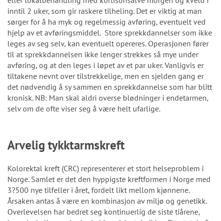
eller lokalbehandling med kortisonsalve morgen og kveld i
inntil 2 uker, som gir raskere tilheling. Det er viktig at man
sørger for å ha myk og regelmessig avføring, eventuelt ved
hjelp av et avføringsmiddel. Store sprekkdannelser som ikke
leges av seg selv, kan eventuelt opereres. Operasjonen fører
til at sprekkdannelsen ikke lenger strekkes så mye under
avføring, og at den leges i løpet av et par uker. Vanligvis er
tiltakene nevnt over tilstrekkelige, men en sjelden gang er
det nødvendig å sy sammen en sprekkdannelse som har blitt
kronisk. NB: Man skal aldri overse blødninger i endetarmen,
selv om de ofte viser seg å være helt ufarlige.
Arvelig tykktarmskreft
Kolorektal kreft (CRC) representerer et stort helseproblem i
Norge. Samlet er det den hyppigste kreftformen i Norge med
3?500 nye tilfeller i året, fordelt likt mellom kjønnene.
Årsaken antas å være en kombinasjon av miljø og genetikk.
Overlevelsen har bedret seg kontinuerlig de siste tiårene,