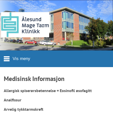
Hopp til hovedinnhold
Vis meny
Medisinsk Informasjon
Allergisk spiserørsbetennelse = Eosinofil øsofagitt
Analfissur
Arvelig tykktarmskreft