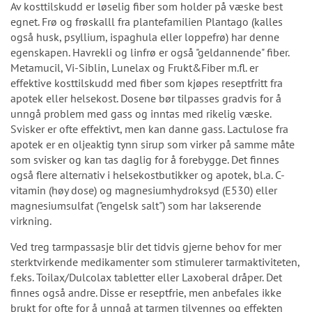
Av kosttilskudd er løselig fiber som holder på væske best
egnet. Frø og frøskalll fra plantefamilien Plantago (kalles
også husk, psyllium, ispaghula eller loppefrø) har denne
egenskapen. Havrekli og linfrø er også "geldannende" fiber.
Metamucil, Vi-Siblin, Lunelax og Frukt&Fiber m.fl. er
effektive kosttilskudd med fiber som kjøpes reseptfritt fra
apotek eller helsekost. Dosene bør tilpasses gradvis for å
unngå problem med gass og inntas med rikelig væske.
Svisker er ofte effektivt, men kan danne gass. Lactulose fra
apotek er en oljeaktig tynn sirup som virker på samme måte
som svisker og kan tas daglig for å forebygge. Det finnes
også flere alternativ i helsekostbutikker og apotek, bl.a. C-
vitamin (høy dose) og magnesiumhydroksyd (E530) eller
magnesiumsulfat ("engelsk salt") som har lakserende
virkning.
Ved treg tarmpassasje blir det tidvis gjerne behov for mer
sterktvirkende medikamenter som stimulerer tarmaktiviteten,
f.eks. Toilax/Dulcolax tabletter eller Laxoberal dråper. Det
finnes også andre. Disse er reseptfrie, men anbefales ikke
brukt for ofte for å unngå at tarmen tilvennes og effekten