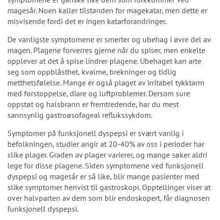
magesår. Noen kaller tilstanden for magekatar, men dette er
misvisende fordi det er ingen katarforandringer.
De vanligste symptomene er smerter og ubehag i øvre del av
magen. Plagene forverres gjerne når du spiser, men enkelte
opplever at det å spise lindrer plagene. Ubehaget kan arte
seg som oppblåsthet, kvalme, brekninger og tidlig
metthetsfølelse. Mange er også plaget av irritabel tykktarm
med forstoppelse, diare og luftproblemer. Dersom sure
oppstøt og halsbrann er fremtredende, har du mest
sannsynlig gastroøsofageal reflukssykdom.
Symptomer på funksjonell dyspepsi er svært vanlig i
befolkningen, studier angir at 20-40% av oss i perioder har
slike plager. Graden av plager varierer, og mange søker aldri
lege for disse plagene. Siden symptomene ved funksjonell
dyspepsi og magesår er så like, blir mange pasienter med
slike symptomer henvist til gastroskopi. Opptellinger viser at
over halvparten av dem som blir endoskopert, får diagnosen
funksjonell dyspepsi.