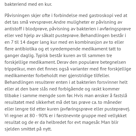
bakteriend med en kur.
Påvisningen skjer ofte i forbindelse med gastroskopi ved at
det tas små vevsprøver. Andre muligheter er påvisning av
antistoff i blodprøve, påvisning av bakterien i avføringsprøve
eller ved hjelp av såkalt pusteprøve. Behandlingen består i
en 7 til 14 dager lang kur med en kombinasjon av to eller
flere antibiotika og et syredempende medikament tatt to
ganger daglig. Typisk består kuren av til sammen tre
forskjellige medikament. Derav den populære betegnelsen
trippelkur, men det finnes også varianter med fire forskjellige
medikamenter forbeholdt mer gjenstridige tilfeller.
Behandlingen resulterer enten i at bakterien forsvinner helt
eller at den bare slås ned forbigående og raskt kommer
tilbake i samme mengde som før. Hvis man ønsker å fastslå
resultatet med sikkerhet må det tas prøve ca. to måneder
eller lengre tid etter kuren (avføringsprøve eller pusteprøve).
Vi regner at 80 - 90% er i førstnevnte gruppe med vellykket
resultat og de er da helbredet for evt magesår. Man blir
sjelden smittet på nytt.