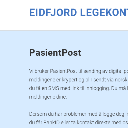
EIDFJORD LEGEKO
Hopp til hovedinnhold
PasientPost
Vi bruker PasientPost til sending av digital pos
meldingene er krypert og blir sendt via norsk
du få en SMS med link til innlogging. Du må b
meldingene dine.
Dersom du har problemer med å logge deg in
du får BankID eller ta kontakt direkte med oss