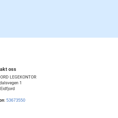
akt oss
JORD LEGEKONTOR
dalsvegen 1
Eidfjord
fon
:
53673550