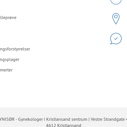
lleprøve
gsforstyrrelser
angsplager
merter
YNISØR - Gynekologer i Kristiansand sentrum | Vestre Strandgate 
4612 Kristiansand