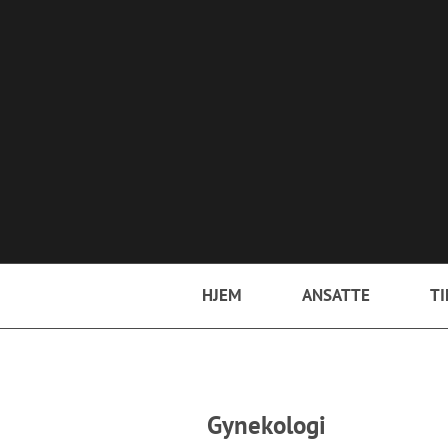
Hopp til hovedinnhold
HJEM
ANSATTE
TI
Gynekologi