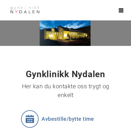
Tog
navi
Hopp til hovedinnhold
Gynklinikk Nydalen
Her kan du kontakte oss trygt og
enkelt
Avbestille/bytte time