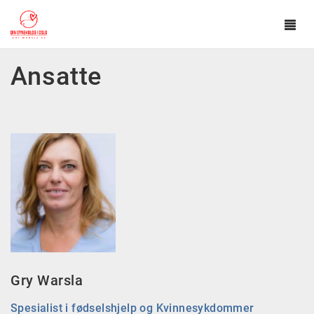
Tog
navi
Hopp til hovedinnhold
Ansatte
Gry Warsla
Spesialist i fødselshjelp og Kvinnesykdommer