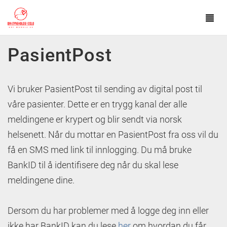
Tog
navi
Hopp til hovedinnhold
PasientPost
Vi bruker PasientPost til sending av digital post til
våre pasienter. Dette er en trygg kanal der alle
meldingene er krypert og blir sendt via norsk
helsenett. Når du mottar en PasientPost fra oss vil du
få en SMS med link til innlogging. Du må bruke
BankID til å identifisere deg når du skal lese
meldingene dine.
Dersom du har problemer med å logge deg inn eller
ikke har BankID kan du lese
her
om hvordan du får