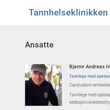
Tannhelseklinikken
Hopp til hovedinnhold
Ansatte
Bjarne Andreas I
Tannlege med spesia
Cand.odont-embeds
Tannlege med spesi
sedasjon/anestesi(ly