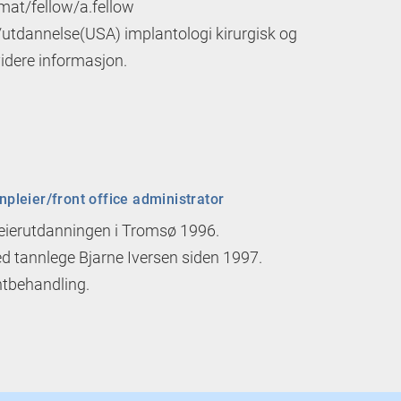
mat/fellow/a.fellow
tdannelse(USA) implantologi kirurgisk og
videre informasjon.
npleier/front office administrator
eierutdanningen i Tromsø 1996.
 tannlege Bjarne Iversen siden 1997.
ntbehandling.