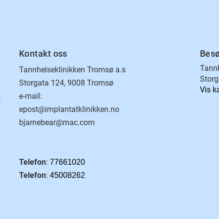
Kontakt oss
Besø
Tannh
Tannhelseklinikken Tromsø a.s
Storg
Storgata 124, 9008 Tromsø
Vis k
.
e-mail:
epost@implantatklinikken.no
bjarnebear@mac.com
Telefon
:
77661020
Telefon
:
45008262