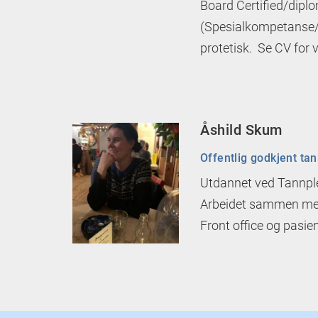
Board Certified/diplo
(Spesialkompetanse/u
protetisk. Se CV for 
Åshild Skum
Offentlig godkjent tan
Utdannet ved Tannpl
Arbeidet sammen med
Front office og pasie