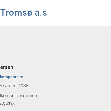
 Tromsø a.s
versen
lkompetanse
eksamen 1985
alkompetanse innen
stgass),