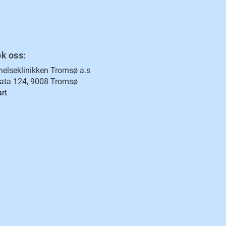
k oss:
elseklinikken Tromsø a.s
ata 124, 9008 Tromsø
art