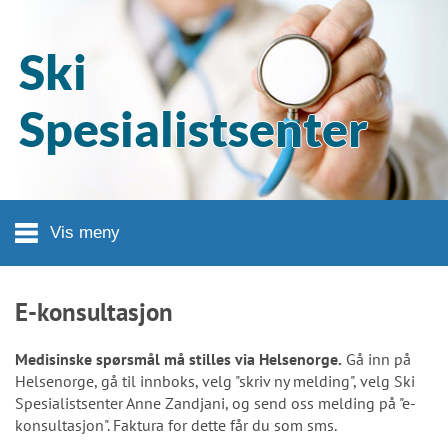
Hopp til hovedinnhold
Ski
Spesialistsenter
Vis meny
E-konsultasjon
Medisinske spørsmål må stilles via Helsenorge.
Gå inn på
Helsenorge, gå til innboks, velg "skriv ny melding", velg Ski
Spesialistsenter Anne Zandjani, og send oss melding på "e-
konsultasjon". Faktura for dette får du som sms.