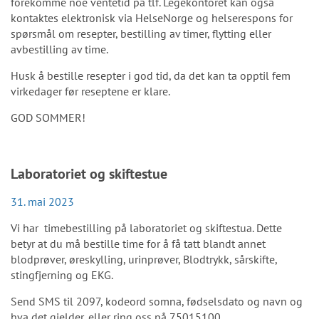
forekomme noe ventetid på tlf. Legekontoret kan også
kontaktes elektronisk via HelseNorge og helserespons for
spørsmål om resepter, bestilling av timer, flytting eller
avbestilling av time.
Husk å bestille resepter i god tid, da det kan ta opptil fem
virkedager før reseptene er klare.
GOD SOMMER!
Laboratoriet og skiftestue
31. mai 2023
Vi har timebestilling på laboratoriet og skiftestua. Dette
betyr at du må bestille time for å få tatt blandt annet
blodprøver, øreskylling, urinprøver, Blodtrykk, sårskifte,
stingfjerning og EKG.
Send SMS til 2097, kodeord somna, fødselsdato og navn og
hva det gjelder, eller ring oss på 75015100.