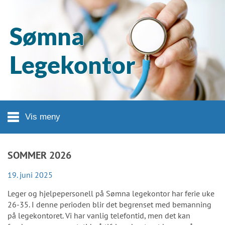
Hopp til hovedinnhold
Sømna
Legekontor
Vis meny
SOMMER 2026
19. juni 2025
Leger og hjelpepersonell på Sømna legekontor har ferie uke
26-35. I denne perioden blir det begrenset med bemanning
på legekontoret. Vi har vanlig telefontid, men det kan