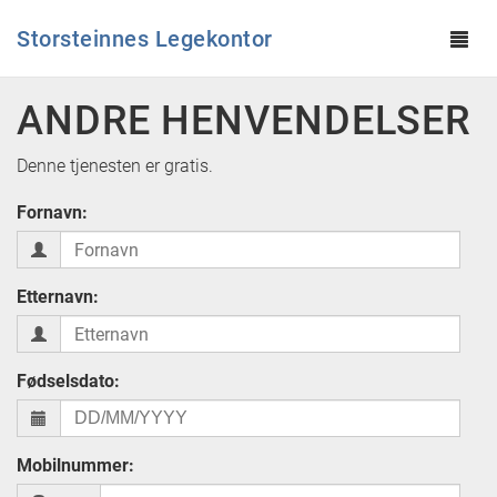
Storsteinnes Legekontor
Tog
navi
Hopp til hovedinnhold
ANDRE HENVENDELSER