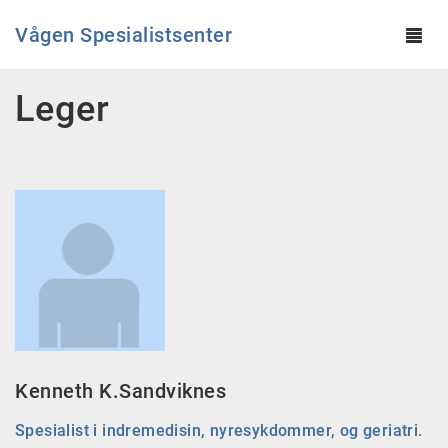
Vågen Spesialistsenter
Tog
navi
Hopp til hovedinnhold
Leger
Kenneth K.Sandviknes
Spesialist i indremedisin, nyresykdommer, og geriatri.