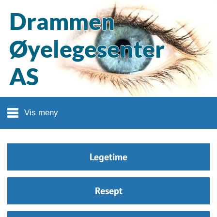
Hopp til hovedinnhold
Drammen
Øyelegesenter
AS
Vis meny
Legetime
Resept