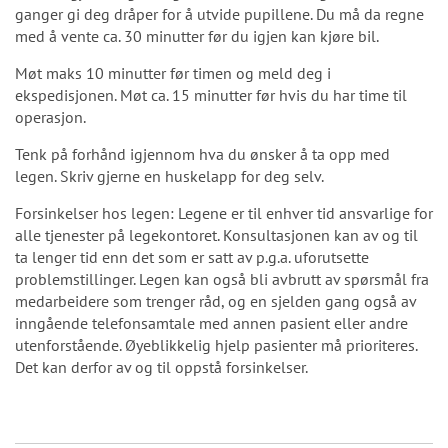
ganger gi deg dråper for å utvide pupillene. Du må da regne
med å vente ca. 30 minutter før du igjen kan kjøre bil.
Møt maks 10 minutter før timen og meld deg i
ekspedisjonen. Møt ca. 15 minutter før hvis du har time til
operasjon.
Tenk på forhånd igjennom hva du ønsker å ta opp med
legen. Skriv gjerne en huskelapp for deg selv.
Forsinkelser hos legen: Legene er til enhver tid ansvarlige for
alle tjenester på legekontoret. Konsultasjonen kan av og til
ta lenger tid enn det som er satt av p.g.a. uforutsette
problemstillinger. Legen kan også bli avbrutt av spørsmål fra
medarbeidere som trenger råd, og en sjelden gang også av
inngående telefonsamtale med annen pasient eller andre
utenforstående. Øyeblikkelig hjelp pasienter må prioriteres.
Det kan derfor av og til oppstå forsinkelser.