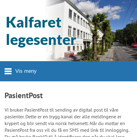
Hopp til hovedinnhold
Kalfaret
legesenter
Vis meny
PasientPost
Vi bruker PasientPost til sending av digital post til våre
pasienter. Dette er en trygg kanal der alle meldingene er
krypert og blir sendt via norsk helsenett. Når du mottar en
PasientPost fra oss vil du få en SMS med link til innlogging.
Du må bruke BankID til å identifisere deg når du skal lese