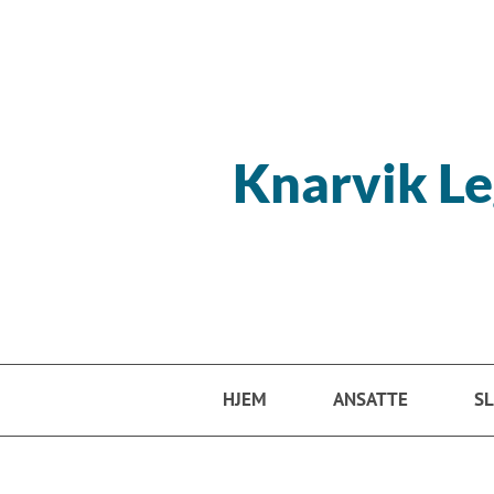
Hopp til hovedinnhold
Knarvik L
HJEM
ANSATTE
SL