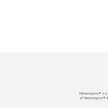
Helserespons® is a
of Helserespons® f