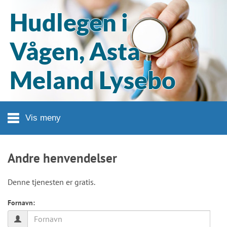
Hopp til hovedinnhold
Hudlegen i
Vågen, Asta
Meland Lysebo
Vis meny
Andre henvendelser