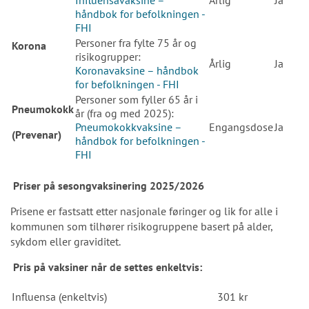
Influensavaksine –
Årlig
Ja
håndbok for befolkningen -
FHI
Personer fra fylte 75 år og
Korona
risikogrupper:
Årlig
Ja
Koronavaksine – håndbok
for befolkningen - FHI
Personer som fyller 65 år i
Pneumokokk
år (fra og med 2025):
Pneumokokkvaksine –
Engangsdose
Ja
(Prevenar)
håndbok for befolkningen -
FHI
Priser på sesongvaksinering 2025/2026
Prisene er fastsatt etter nasjonale føringer og lik for alle i
kommunen som tilhører risikogruppene basert på alder,
sykdom eller graviditet.
Pris på vaksiner når de settes enkeltvis:
Influensa (enkeltvis)
301 kr