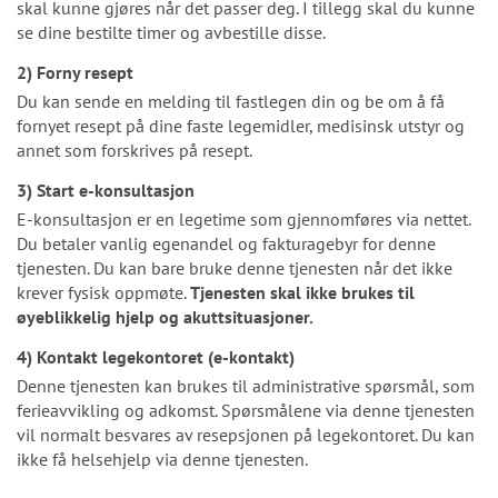
skal kunne gjøres når det passer deg. I tillegg skal du kunne
se dine bestilte timer og avbestille disse.
2) Forny resept
Du kan sende en melding til fastlegen din og be om å få
fornyet resept på dine faste legemidler, medisinsk utstyr og
annet som forskrives på resept.
3) Start e-konsultasjon
E-konsultasjon er en legetime som gjennomføres via nettet.
Du betaler vanlig egenandel og fakturagebyr for denne
tjenesten. Du kan bare bruke denne tjenesten når det ikke
krever fysisk oppmøte.
Tjenesten skal ikke brukes til
øyeblikkelig hjelp og akuttsituasjoner.
4) Kontakt legekontoret (e-kontakt)
Denne tjenesten kan brukes til administrative spørsmål, som
ferieavvikling og adkomst. Spørsmålene via denne tjenesten
vil normalt besvares av resepsjonen på legekontoret. Du kan
ikke få helsehjelp via denne tjenesten.