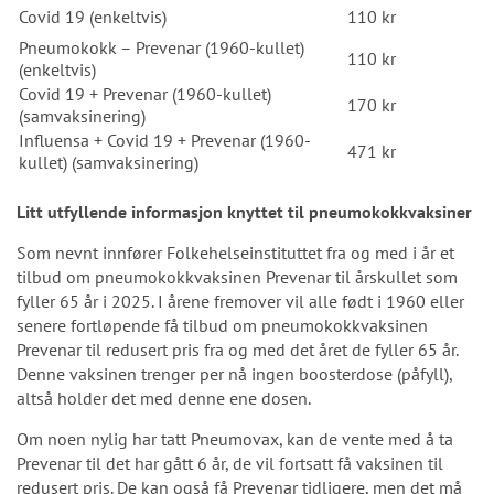
Covid 19 (enkeltvis)
110 kr
Pneumokokk – Prevenar (1960-kullet)
110 kr
(enkeltvis)
Covid 19 + Prevenar (1960-kullet)
170 kr
(samvaksinering)
Influensa + Covid 19 + Prevenar (1960-
471 kr
kullet) (samvaksinering)
Litt utfyllende informasjon knyttet til pneumokokkvaksiner
Som nevnt innfører Folkehelseinstituttet fra og med i år et
tilbud om pneumokokkvaksinen Prevenar til årskullet som
fyller 65 år i 2025. I årene fremover vil alle født i 1960 eller
senere fortløpende få tilbud om pneumokokkvaksinen
Prevenar til redusert pris fra og med det året de fyller 65 år.
Denne vaksinen trenger per nå ingen boosterdose (påfyll),
altså holder det med denne ene dosen.
Om noen nylig har tatt Pneumovax, kan de vente med å ta
Prevenar til det har gått 6 år, de vil fortsatt få vaksinen til
redusert pris. De kan også få Prevenar tidligere, men det må