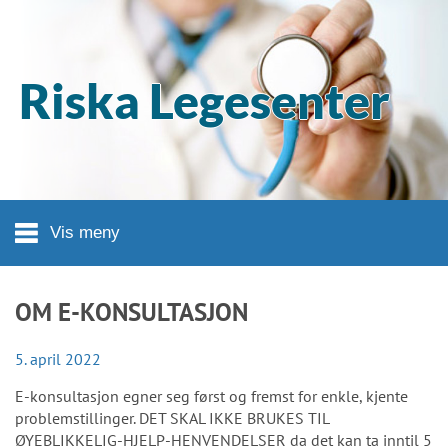
Hopp til hovedinnhold
Riska Legesenter
Vis meny
OM E-KONSULTASJON
5. april 2022
E-konsultasjon egner seg først og fremst for enkle, kjente
problemstillinger. DET SKAL IKKE BRUKES TIL
ØYEBLIKKELIG-HJELP-HENVENDELSER da det kan ta inntil 5