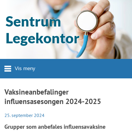
Hopp til hovedinnhold
Sentrum
Legekontor
Vis meny
Vaksineanbefalinger
influensasesongen 2024-2025
25. september 2024
Grupper som anbefales influensavaksine