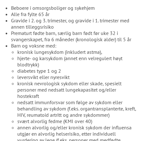
Beboere i omsorgsboliger og sykehjem
Alle fra fylte 65 år
Gravide i 2. og 3. trimester, og gravide i 1. trimester med
annen tilleggsrisiko
Prematurt fødte barn, særlig barn født før uke 32 i
svangerskapet, fra 6 måneder (kronologisk alder) til 5 år
Barn og voksne med:
kronisk lungesykdom (inkludert astma),
hjerte- og karsykdom (annet enn velregulert høyt
blodtrykk)
diabetes type 1 og 2
leversvikt eller nyresvikt
kronisk nevrologisk sykdom eller skade, spesielt
personer med nedsatt lungekapasitet og/eller
hostekraft
nedsatt immunforsvar som følge av sykdom eller
behandling av sykdom (f.eks. organtransplanterte, kreft,
HIV, reumatoid artritt og andre sykdommer)
svært alvorlig fedme (KMI over 40)
annen alvorlig og/eller kronisk sykdom der influensa
utgjør en alvorlig helserisiko, etter individuell
vurdering av lege (f.eks. personer med medfødte