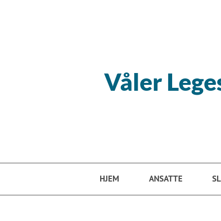
Hopp til hovedinnhold
Våler Lege
HJEM
ANSATTE
SL