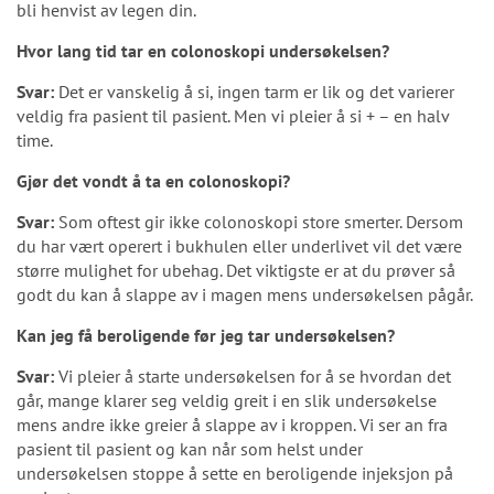
bli henvist av legen din.
Hvor lang tid tar en colonoskopi undersøkelsen?
Svar:
Det er vanskelig å si, ingen tarm er lik og det varierer
veldig fra pasient til pasient. Men vi pleier å si + – en halv
time.
Gjør det vondt å ta en colonoskopi?
Svar:
Som oftest gir ikke colonoskopi store smerter. Dersom
du har vært operert i bukhulen eller underlivet vil det være
større mulighet for ubehag. Det viktigste er at du prøver så
godt du kan å slappe av i magen mens undersøkelsen pågår.
Kan jeg få beroligende før jeg tar undersøkelsen?
Svar:
Vi pleier å starte undersøkelsen for å se hvordan det
går, mange klarer seg veldig greit i en slik undersøkelse
mens andre ikke greier å slappe av i kroppen. Vi ser an fra
pasient til pasient og kan når som helst under
undersøkelsen stoppe å sette en beroligende injeksjon på