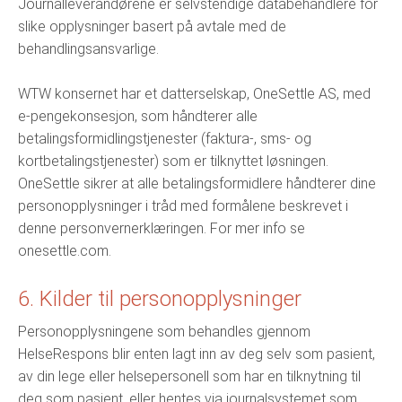
Journalleverandørene er selvstendige databehandlere for
slike opplysninger basert på avtale med de
behandlingsansvarlige.
WTW konsernet har et datterselskap, OneSettle AS, med
e-pengekonsesjon, som håndterer alle
betalingsformidlingstjenester (faktura-, sms- og
kortbetalingstjenester) som er tilknyttet løsningen.
OneSettle sikrer at alle betalingsformidlere håndterer dine
personopplysninger i tråd med formålene beskrevet i
denne personvernerklæringen. For mer info se
onesettle.com.
6. Kilder til personopplysninger
Personopplysningene som behandles gjennom
HelseRespons blir enten lagt inn av deg selv som pasient,
av din lege eller helsepersonell som har en tilknytning til
deg som pasient, eller hentes via journalsystemet som