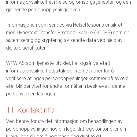
informasjonssikkerhet i helse og omsorgstjenesten og den
gjeldende personopplysningsloven.
Informasjonen som sendes via HelseRespons er sikret
med Hypertext Transfer Protocol Secure (HTTPS) som gir
autentisering og kryptering av sendte data ved hjelp av
digitale sertifikater.
WTW AS som tjeneste-utvikler, har også ivaretatt
informasjonssikkerhetstiltak og interne rutiner for å
verifisere at ingen personopplysninger kommer på avveie
eller blir benyttet for andre formål enn beskrevet i denne
personvernerklæringen.
11. Kontaktinfo
Ved behov for utvidet informasjon om behandlingen av
personopplysninger hos din lege, ditt legekontor eller din
klinikk, bes du om å henvende deg direkte dit.