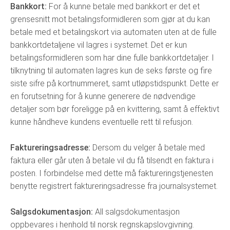
Bankkort:
For å kunne betale med bankkort er det et
grensesnitt mot betalingsformidleren som gjør at du kan
betale med et betalingskort via automaten uten at de fulle
bankkortdetaljene vil lagres i systemet. Det er kun
betalingsformidleren som har dine fulle bankkortdetaljer. I
tilknytning til automaten lagres kun de seks første og fire
siste sifre på kortnummeret, samt utløpstidspunkt. Dette er
en forutsetning for å kunne generere de nødvendige
detaljer som bør foreligge på en kvittering, samt å effektivt
kunne håndheve kundens eventuelle rett til refusjon.
Faktureringsadresse:
Dersom du velger å betale med
faktura eller går uten å betale vil du få tilsendt en faktura i
posten. I forbindelse med dette må faktureringstjenesten
benytte registrert faktureringsadresse fra journalsystemet.
Salgsdokumentasjon:
All salgsdokumentasjon
oppbevares i henhold til norsk regnskapslovgivning.